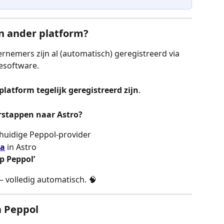
en ander platform?
emers zijn al (automatisch) geregistreerd via 
esoftware.
latform tegelijk geregistreerd zijn
.
erstappen naar Astro?
e huidige Peppol-provider
na
 in Astro
op Peppol’
 volledig automatisch. 🧠
a Peppol