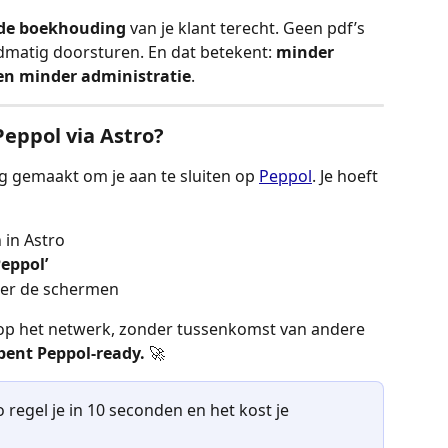
 de boekhouding
 van je klant terecht. Geen pdf’s 
matig doorsturen. En dat betekent: 
minder 
 en minder administratie
. 
Peppol via Astro?
g gemaakt om je aan te sluiten op 
Peppol
. Je hoeft 
 in Astro
Peppol’
hter de schermen
 op het netwerk, zonder tussenkomst van andere 
 bent Peppol-ready.
 🚀
ro regel je in 10 seconden en het kost je 