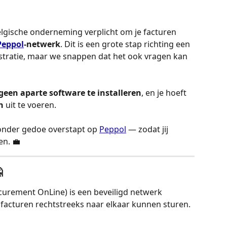
Belgische onderneming verplicht om je facturen 
Peppol
-netwerk
. Dit is een grote stap richting een 
istratie, maar we snappen dat het ook vragen kan 
geen aparte software te installeren
, en je hoeft 
n
 uit te voeren.
zonder gedoe overstapt op 
Peppol
 — zodat jij 
n. 💼

curement OnLine) is een beveiligd netwerk 
facturen rechtstreeks naar elkaar kunnen sturen.