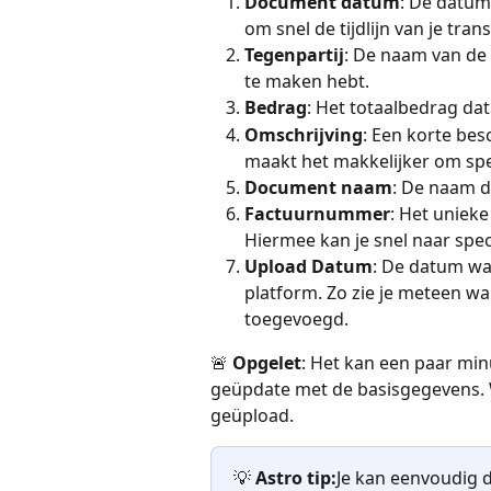
Document datum
: De datum
om snel de tijdlijn van je trans
Tegenpartij
: De naam van de 
te maken hebt.
Bedrag
: Het totaalbedrag da
Omschrijving
: Een korte bes
maakt het makkelijker om spe
Document naam
: De naam d
Factuurnummer
: Het uniek
Hiermee kan je snel naar spec
Upload Datum
: De datum wa
platform. Zo zie je meteen wa
toegevoegd.
🚨 
Opgelet
: Het kan een paar min
geüpdate met de basisgegevens. W
geüpload.
💡 
Astro tip:
Je kan eenvoudig d