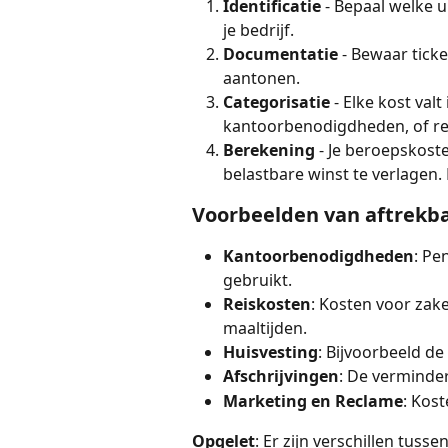
Identificatie
 - Bepaal welke 
je bedrijf.
Documentatie
 - Bewaar tick
aantonen.
Categorisatie
 - Elke kost val
kantoorbenodigdheden, of re
Berekening
 - Je beroepskost
belastbare winst te verlagen. 
Voorbeelden van aftrekb
Kantoorbenodigdheden
: Pe
gebruikt.
Reiskosten
: Kosten voor zake
maaltijden.
Huisvesting
: Bijvoorbeeld de
Afschrijvingen
: De verminder
Marketing en Reclame
: Kos
Opgelet
: Er zijn verschillen tu