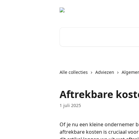
Naar de hoofdinhoud
Zoeken naar artikelen ...
Alle collecties
Adviezen
Algemen
Aftrekbare kos
1 juli 2025
Of je nu een kleine ondernemer be
aftrekbare kosten is cruciaal voor