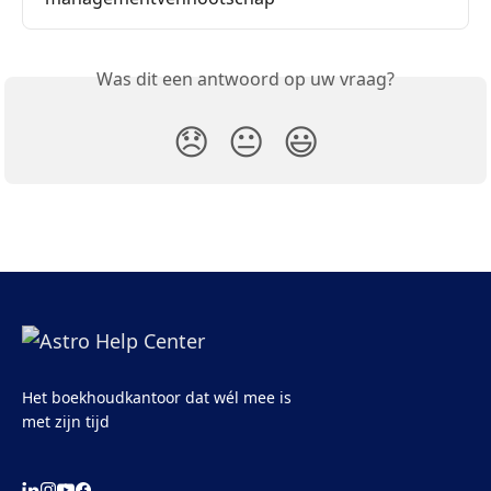
Was dit een antwoord op uw vraag?
😞
😐
😃
Het boekhoudkantoor dat wél mee is
met zijn tijd