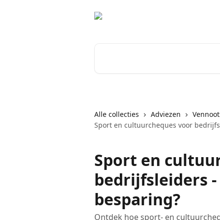
Naar de hoofdinhoud
Zoeken naar artikelen ...
Alle collecties
Adviezen
Vennoo
Sport en cultuurcheques voor bedrijfs
Sport en cultuu
bedrijfsleiders 
besparing?
Ontdek hoe sport- en cultuurcheq