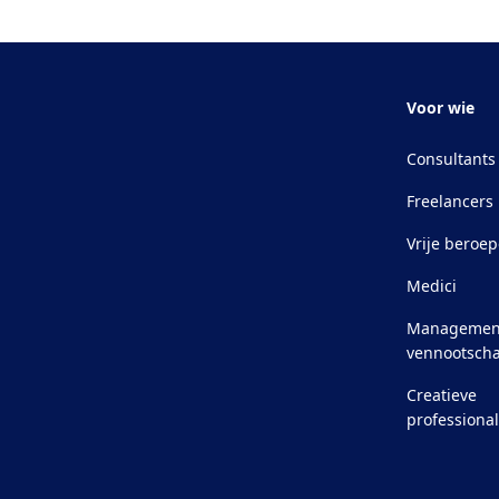
Voor wie
Consultants
Freelancers
Vrije beroe
Medici
Managemen
vennootsch
Creatieve
professiona