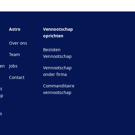
Astro
Vennootschap
oprichten
Over ons
Besloten
Team
Vennootschap
pen
Jobs
Vennootschap
onder firma
Contact
Commanditaire
t
vennootschap
ap
ls