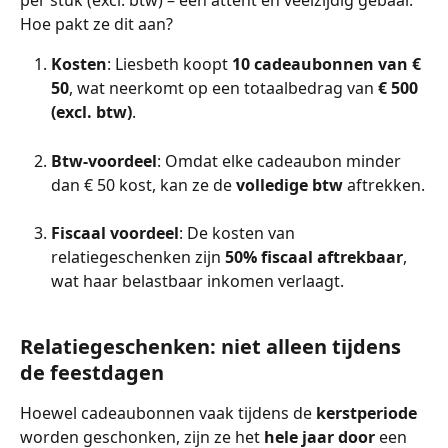
per stuk (excl. btw) – een attent en veelzijdig gebaar. 
Hoe pakt ze dit aan?
Kosten
: Liesbeth koopt 
10 cadeaubonnen van € 
50
, wat neerkomt op een totaalbedrag van 
€ 500 
(excl. btw)
.
Btw-voordeel
: Omdat elke cadeaubon minder 
dan € 50 kost, kan ze de 
volledige btw
 aftrekken.
Fiscaal voordeel
: De kosten van 
relatiegeschenken zijn 
50% fiscaal aftrekbaar
, 
wat haar belastbaar inkomen verlaagt.
Relatiegeschenken: niet alleen tijdens 
de feestdagen
Hoewel cadeaubonnen vaak tijdens de 
kerstperiode
worden geschonken, zijn ze het 
hele jaar door
 een 