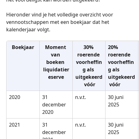
Hieronder vind je het volledige overzicht voor 
vennootschappen met een boekjaar dat het 
kalenderjaar volgt.
Boekjaar
Moment 
30% 
20% 
van 
roerende 
roerende 
boeken 
voorheffin
voorheffin
liquidatier
g als 
g als 
eserve
uitgekeerd
uitgekeerd
 vóór
 vóór
2020
31 
n.v.t.
30 juni 
december 
2025
2020
2021
31 
n.v.t.
30 juni 
december 
2025