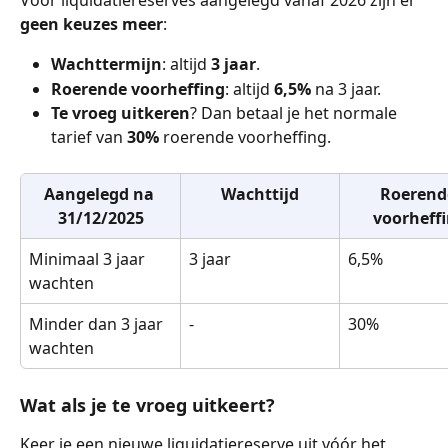
Voor liquidatiereserves aangelegd vanaf 2026 zijn er 
geen keuzes meer
:
Wachttermijn
: altijd 
3 jaar
.
Roerende voorheffing
: altijd 
6,5%
 na 3 jaar.
Te vroeg uitkeren
? Dan betaal je het normale 
tarief van 
30%
 roerende voorheffing.
Aangelegd na 
Wachttijd
Roerend
31/12/2025
voorheff
Minimaal 3 jaar 
3 jaar
6,5%
wachten
Minder dan 3 jaar 
-
30%
wachten
Wat als je te vroeg uitkeert?
Keer je een nieuwe liquidatiereserve uit vóór het 