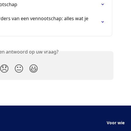
ootschap
ders van een vennootschap: alles wat je 
een antwoord op uw vraag?
😞
😐
😃
Voor wie