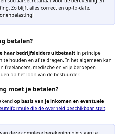
en sociaal secretariaat voor de berekening en 
ng. Zo blijft alles correct en up-to-date, 
sonenbelasting!
ng betalen?
 haar bedrijfsleiders uitbetaalt
 in principe 
in te houden en af te dragen. In het algemeen kan 
n freelancers, medische en vrije beroepen 
den op het loon van de bestuurder. 
ing moet je betalen?
ekend 
op basis van je inkomen en eventuele 
leutelformule die de overheid beschikbaar stelt
.
e van deze complexe berekening niets aan te 