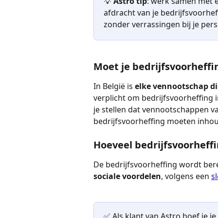
💡 
Astro tip
: werk samen met e
afdracht van je bedrijfsvoorheffi
zonder verrassingen bij je per
Moet je bedrijfsvoorheffi
In België is 
elke vennootschap die
verplicht om bedrijfsvoorheffing 
je stellen dat vennootschappen va
bedrijfsvoorheffing moeten inhou
Hoeveel bedrijfsvoorheff
De bedrijfsvoorheffing wordt ber
sociale voordelen
, volgens een 
s
✅ Als klant van Astro hoef je j