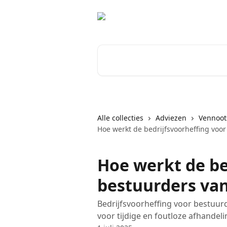
Naar de hoofdinhoud
Zoeken naar artikelen ...
Alle collecties
Adviezen
Vennoo
Hoe werkt de bedrijfsvoorheffing voo
Hoe werkt de be
bestuurders va
Bedrijfsvoorheffing voor bestuur
voor tijdige en foutloze afhandeli